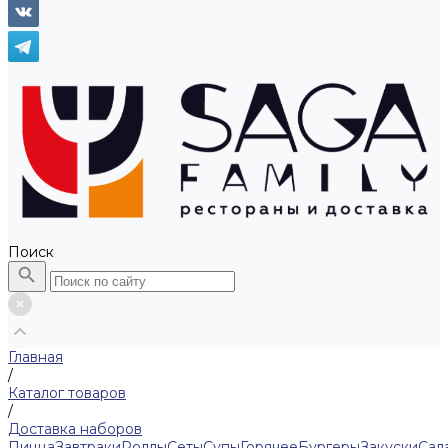
Поиск
Главная
/
Каталог товаров
/
Доставка наборов
Пицца
Завтраки
Роллы
Сеты
Супы
Горячее
Бургеры
Закуски
Сал