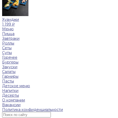
Хуанджи
1 199 ₽
Меню
Пицца
Завтраки
Роллы
Сеты
Супы
Горячее
Бургеры
Закуски
Салаты
Гарниры
Пасты
Детское меню
Напитки
Десерты
О компании
Вакансии
Политика конфиденциальности