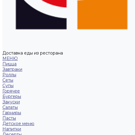
Доставка еды из ресторана
МЕНЮ
Пицца
Завтраки
Роллы
Сеты
Супы
Горячее
Бургеры
Закуски
Салаты
Гарниры
Пасты
Детское меню
Напитки
Десерты