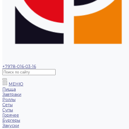
+7978-016-03-16
МЕНЮ
Пицца
Завтраки
Роллы
Сеты
Супы
Горячее
Бургеры
Закуски